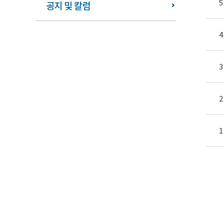
5
공지 및 칼럼
4
3
2
1