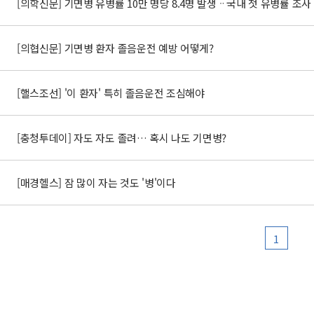
[의학신문] 기면병 유병률 10만 명당 8.4명 발생ᆢ국내 첫 유병률 조사
[의협신문] 기면병 환자 졸음운전 예방 어떻게?
[핼스조선] '이 환자' 특히 졸음운전 조심해야
[충청투데이] 자도 자도 졸려… 혹시 나도 기면병?
[매경헬스] 잠 많이 자는 것도 '병'이다
1