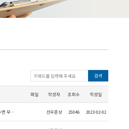
검색
파일
작성자
조회수
작성일
[메디컬월드뉴스] 수면무호흡증 환자, 다중수면잠복기 검사시…기존 수면 무호흡 치료 확인 필요
선우준상
25046
2023-02-02