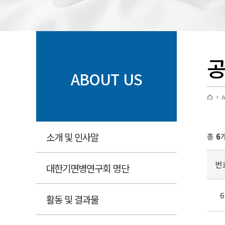
공
ABOUT US
A
소개 및 인사말
총
6
번
대한기면병연구회 명단
6
활동 및 결과물