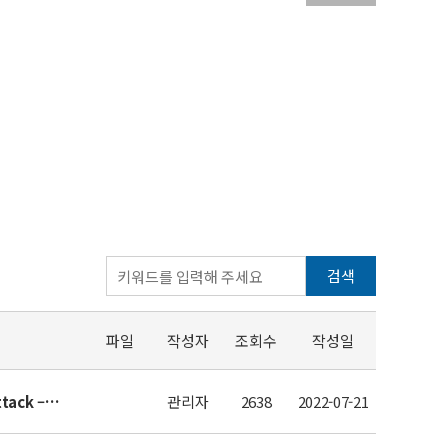
검색
파일
작성자
조회수
작성일
[YouTube] Narcolepsy: What is it like to have a cataplexy attack – BBC News –
관리자
2638
2022-07-21