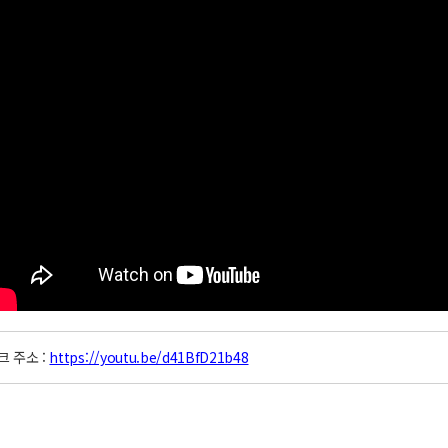
크 주소 :
https://youtu.be/d41BfD21b48