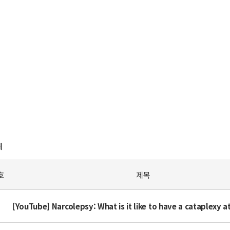
개
호
제목